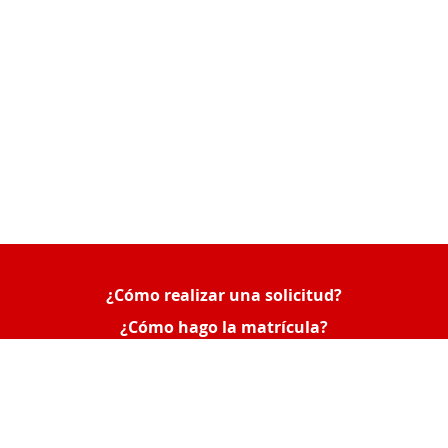
¿Cómo realizar una solicitud?
Queue-Fair
¿Cómo hago la matrícula?
¿Cómo consultar mis solicitudes o poner una
reclamación?
Acceso Empresas