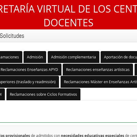
RETARÍA VIRTUAL DE LOS CEN
DOCENTES
Solicitudes
lamaciones
Admisión
Admisión complementaria
Aportación de doc
Reclamaciones Enseñanzas APYD
Reclamaciones enseñanzas artísticas
periores (traslado y readmisión)
Reclamaciones Máster en Enseñanzas Artís
I
Reclamaciones sobre Ciclos Formativos
dos provisionales
de admitidos con
necesidades educativas especiales
de cen