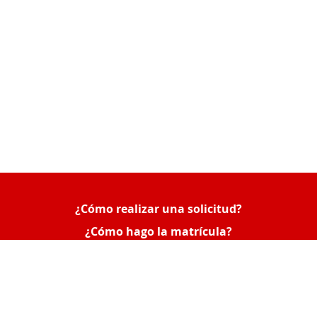
¿Cómo realizar una solicitud?
Queue-Fair
¿Cómo hago la matrícula?
¿Cómo consultar mis solicitudes o poner una
reclamación?
Acceso Empresas