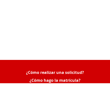
¿Cómo realizar una solicitud?
Queue-Fair
¿Cómo hago la matrícula?
¿Cómo consultar mis solicitudes o poner una
reclamación?
Acceso Empresas