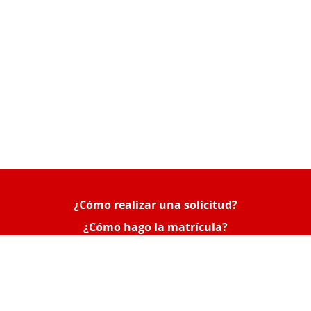
¿Cómo realizar una solicitud?
Queue-Fair
¿Cómo hago la matrícula?
¿Cómo consultar mis solicitudes o poner una
reclamación?
Acceso Empresas