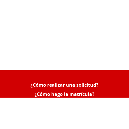
¿Cómo realizar una solicitud?
Queue-Fair
¿Cómo hago la matrícula?
¿Cómo consultar mis solicitudes o poner una
reclamación?
Acceso Empresas