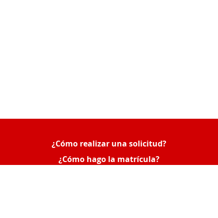
¿Cómo realizar una solicitud?
Queue-Fair
¿Cómo hago la matrícula?
¿Cómo consultar mis solicitudes o poner una
reclamación?
Acceso Empresas